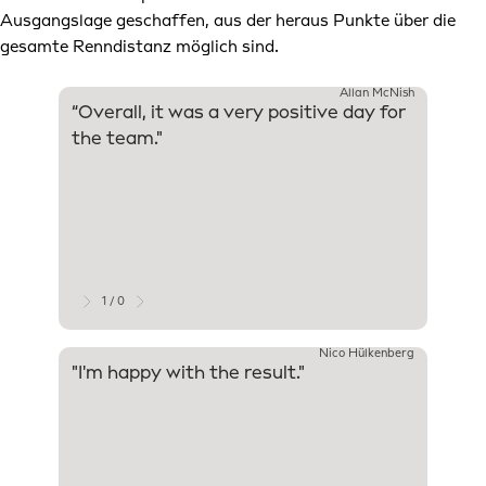
Ausgangslage geschaffen, aus der heraus Punkte über die
gesamte Renndistanz möglich sind.
Allan McNish
“Overall, it was a very positive day for
"Nico 
the team."
Q3, sh
the se
perfor
excell
put to
perfor
Nico, 
points
1 / 0
Nico Hülkenberg
"I'm happy with the result."
"P9 is
there 
that's 
comple
Turn 3