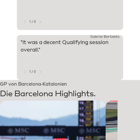
delete
set of
compro
execut
1 / 0
Gabriel Bortoleto
"It was a decent Qualifying session
"My fi
overall."
have m
The fi
was im
maximi
1 / 0
GP von Barcelona‑Katalonien
Die Barcelona Highlights.