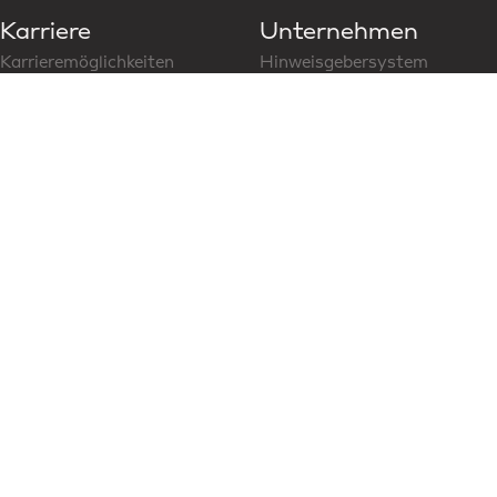
Karriere
Unternehmen
Karrieremöglichkeiten
Hinweisgebersystem
Folge uns auf LinkedIn
CoC für Business Partner
Modern Slavery Statement
News & Media
Social Media
Aktuelle News
Content Hub
Partner