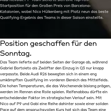
Audi Revolut F1® Team sicherte sich eine Top-Ten-
Startposition für den Großen Preis von Barcelona-
Katalonien, wobei Nico Hülkenberg mit Platz neun das beste
Qualifying-Ergebnis des Teams in dieser Saison einstellte.
Position geschaffen für den
Sonntag.
Das Team lieferte auf beiden Seiten der Garage ab, während
Gabriel Bortoleto als Zwölfter den Einzug in Q3 nur knapp
verpasste. Beide Audi R26 bewegten sich in einem eng
umkämpften Qualifying im vorderen Bereich des Mittelfelds.
Die hohen Temperaturen, die das Wochenende bislang prägen,
werden im Rennen eine Rolle spielen. Reifenabbau dürfte ein
entscheidender Faktor im strategischen Verlauf sein. Mit
Nico auf P9 und Gabi eine Reihe dahinter sowie einer soliden
Pace auf dem anspruchsvollen Kurs hat sich das Team eine