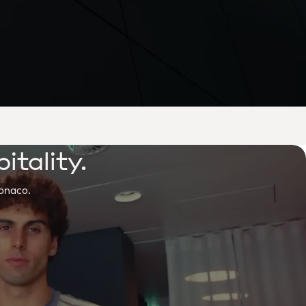
itality.
Monaco.