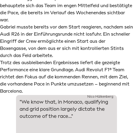
behauptete sich das Team im engen Mittelfeld und bestätigte
die Pace, die bereits im Verlauf des Wochenendes sichtbar
war.
Gabriel musste bereits vor dem Start reagieren, nachdem sein
Audi R26 in der Einführungsrunde nicht losfuhr. Ein schneller
Eingriff der Crew ermöglichte einen Start aus der
Boxengasse, von dem aus er sich mit kontrollierten Stints
durch das Feld arbeitete.
Trotz des ausbleibenden Ergebnisses liefert die gezeigte
Performance eine klare Grundlage. Audi Revolut F1® Team
richtet den Fokus auf die kommenden Rennen, mit dem Ziel,
die vorhandene Pace in Punkte umzusetzen – beginnend mit
Barcelona.
Nico Hülkenberg
"We know that, in Monaco, qualifying
"...an
and grid position largely dictate the
positi
outcome of the race..."
Gabrie
which 
From t