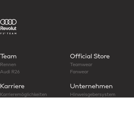
Team
Official Store
Rennen
Teamwear
Audi R26
Fanwear
Karriere
Unternehmen
Karrieremöglichkeiten
Hinweisgebersystem
Folge uns auf LinkedIn
CoC für Business Partner
Modern Slavery Statement
News & Media
Social Media
Aktuelle News