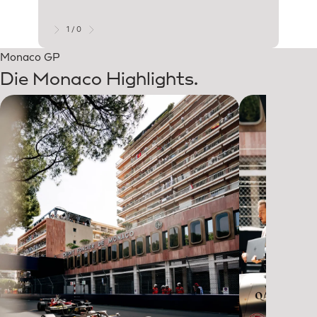
was di
frustr
1 / 0
Monaco GP
Die Monaco Highlights.