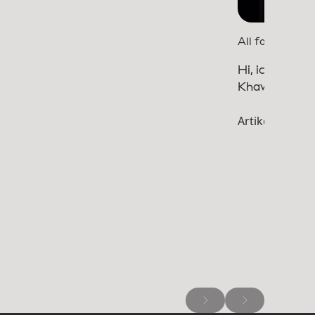
All for One
Hi, ich bin
Khawla.
Artikel lesen 