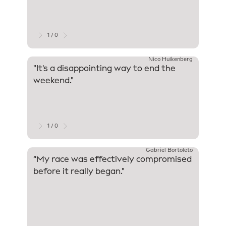
were l
come o
aroun
1 / 0
Nico Hulkenberg
"It's a disappointing way to end the
"For a
weekend."
the po
After 
remain
intens
moved 
1 / 0
Gabriel Bortoleto
“My race was effectively compromised
"I had
before it really began."
starts
job to
the pi
very di
opport
most o