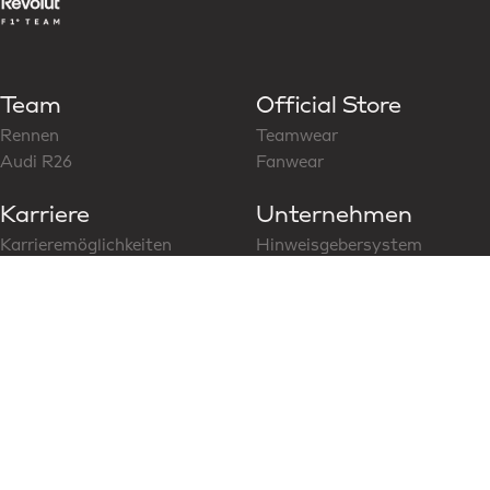
Team
Official Store
Rennen
Teamwear
Audi R26
Fanwear
Karriere
Unternehmen
Karrieremöglichkeiten
Hinweisgebersystem
Folge uns auf LinkedIn
CoC für Business Partner
Modern Slavery Statement
News & Media
Social Media
Aktuelle News
Content Hub