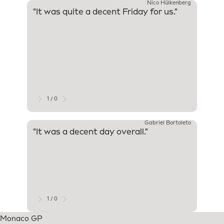
Nico Hülkenberg
"It was quite a decent Friday for us."
"That 
overni
make s
put th
Qualif
there's
weeken
our ho
maximi
1 / 0
Gabriel Bortoleto
"It was a decent day overall."
"Despi
we man
which 
clean,
throug
1 / 0
Monaco GP