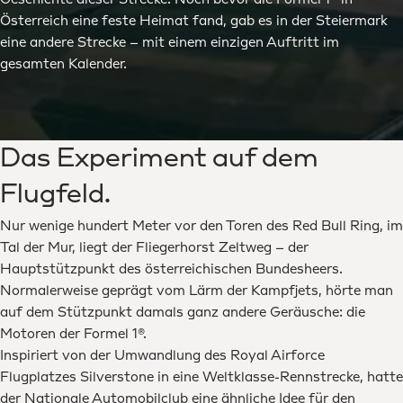
Geschichte dieser Strecke. Noch bevor die Formel 1® in
Österreich eine feste Heimat fand, gab es in der Steiermark
eine andere Strecke – mit einem einzigen Auftritt im
gesamten Kalender.
Das Experiment auf dem
Flugfeld.
Nur wenige hundert Meter vor den Toren des Red Bull Ring, im
Tal der Mur, liegt der Fliegerhorst Zeltweg – der
Hauptstützpunkt des österreichischen Bundesheers.
Normalerweise geprägt vom Lärm der Kampfjets, hörte man
auf dem Stützpunkt damals ganz andere Geräusche: die
Motoren der Formel 1®.
Inspiriert von der Umwandlung des Royal Airforce
Flugplatzes Silverstone in eine Weltklasse-Rennstrecke, hatte
der Nationale Automobilclub eine ähnliche Idee für den