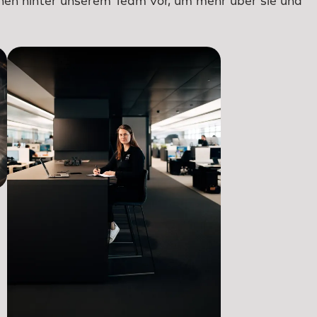
nschen hinter unserem Team vor, um mehr über sie und
All for One
Hi, ich bin
Giovanni.
Mehr über mich 