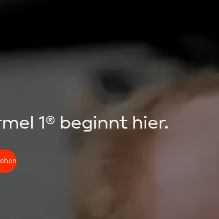
mel 1® beginnt hier.
sehen