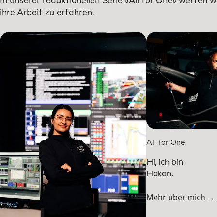
In unserer redaktionellen Serie «All for One» werfen 
ihre Arbeit zu erfahren.
All for One
Hi, ich bin
Hakan.
Mehr über mich →