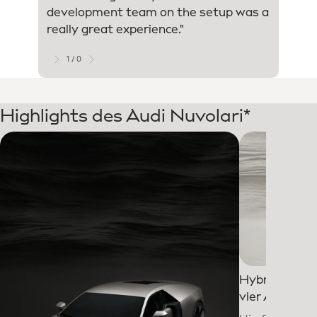
predic
development team on the setup was a
basica
really great experience."
the le
neutra
carry 
1 / 0
Highlights des Audi Nuvolari*
Hybridantrie
vier Antriebs