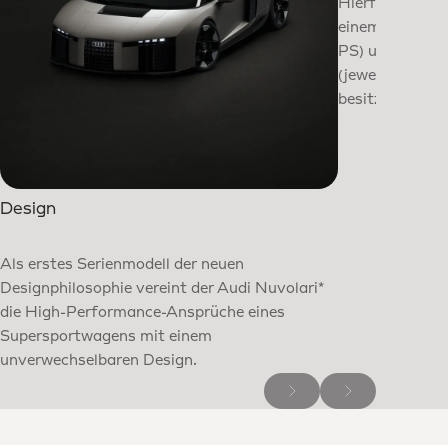
Hierfür setzt 
einem 4,0-Lite
PS) und drei A
(jeweils 110 kW
besitzt eine B
Design
Als erstes Serienmodell der neuen
Designphilosophie vereint der Audi Nuvolari*
die High-Performance-Ansprüche eines
Supersportwagens mit einem
unverwechselbaren Design.