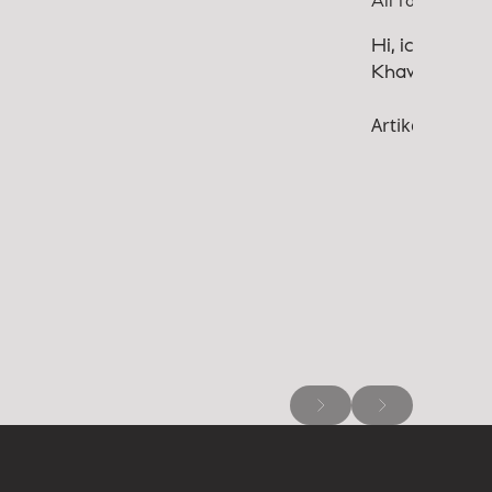
All for One
Hi, ich bin
Khawla.
Artikel lesen 