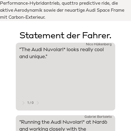
Performance-Hybridantrieb, quattro predictive ride, die
aktive Aerodynamik sowie der neuartige Audi Space Frame
mit Carbon-Exterieur.
Statement der Fahrer.
Nico Hülkenberg
“The Audi Nuvolari* looks really cool
"For m
and unique."
- that 
respon
drivab
really 
“It’s 
car ha
hybrid
impres
1 / 0
Gabriel Bortoleto
“Running the Audi Nuvolari* at Nardò
"What 
and working closely with the