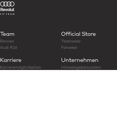
Team
Official Store
Rennen
Teamwear
Audi R26
Fanwear
Karriere
Unternehmen
Karrieremöglichkeiten
Hinweisgebersystem
Folge uns auf LinkedIn
CoC für Business Partner
Modern Slavery Statement
News & Media
Social Media
Aktuelle News
Content Hub